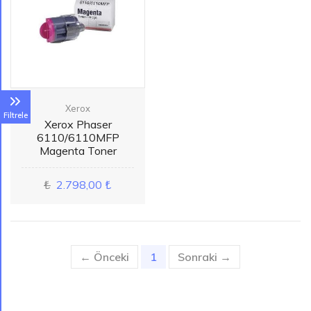
Xerox
Filtrele
Xerox Phaser
6110/6110MFP
Magenta Toner
₺
2.798,00 ₺
← Önceki
1
(current)
Sonraki →