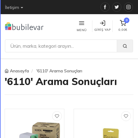
Facebook
Twitter
Ins
İletişim
0
GIRIŞ YAP
0,00₺
MENÜ
Anasayfa
'6110' Arama Sonuçları
'6110' Arama Sonuçları