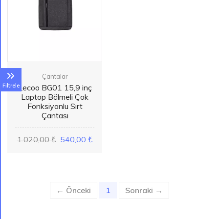
Çantalar
Filtrele
Lecoo BG01 15,9 inç
Laptop Bölmeli Çok
Fonksiyonlu Sırt
Çantası
1.020,00 ₺
540,00 ₺
← Önceki
1
(current)
Sonraki →