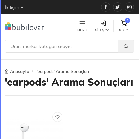
Facebook
Twitter
Ins
İletişim
0
GIRIŞ YAP
0,00₺
MENÜ
Anasayfa
'earpods' Arama Sonuçları
'earpods' Arama Sonuçları