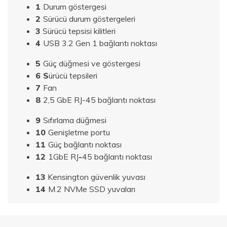
1
Durum göstergesi
2
Sürücü durum göstergeleri
3
Sürücü tepsisi kilitleri
4
USB 3.2 Gen 1 bağlantı noktası
5
Güç düğmesi ve göstergesi
6
S
ürücü tepsileri
7
Fan
8
2,5 GbE RJ-45 bağlantı noktası
9
Sıfırlama düğmesi
10
Genişletme portu
11
Güç bağlantı noktası
12
1GbE RJ
-
45 bağlantı noktası
13
Kensington güvenlik yuvası
14
M.2 NVMe SSD yuvaları