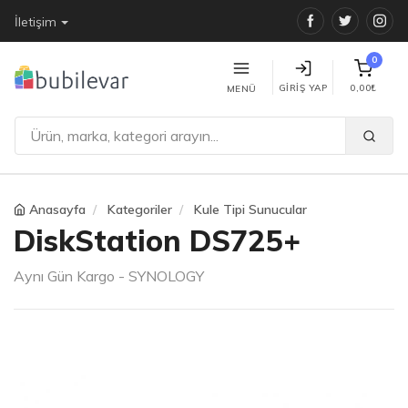
Facebook
Twitter
Ins
İletişim
0
GIRIŞ YAP
0,00₺
MENÜ
Anasayfa
Kategoriler
Kule Tipi Sunucular
DiskStation DS725+
Aynı Gün Kargo - SYNOLOGY