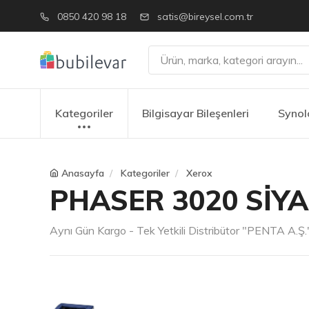
0850 420 98 18
satis@bireysel.com.tr
Kategoriler
Bilgisayar Bileşenleri
Synol
Anasayfa
Kategoriler
Xerox
PHASER 3020 SİYA
Aynı Gün Kargo - Tek Yetkili Distribütor "PENTA A.Ş." 