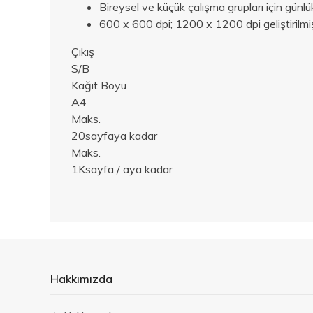
Bireysel ve küçük çalışma grupları için günlük
600 x 600 dpi; 1200 x 1200 dpi geliştirilmiş
Çıkış
S/B
Kağıt Boyu
A4
Maks.
20
sayfaya kadar
Maks.
1K
sayfa / aya kadar
Hakkımızda