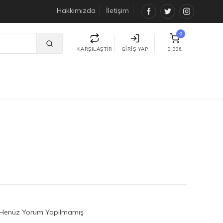
Hakkımızda
İletişim
Facebook
Twitter
Instagra
0
KARŞILAŞTIR
GIRIŞ YAP
0,00₺
I
Henüz Yorum Yapılmamış