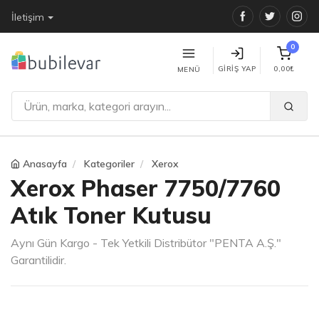
Facebook
Twitter
Ins
İletişim
0
GIRIŞ YAP
0,00₺
MENÜ
Anasayfa
Kategoriler
Xerox
Xerox Phaser 7750/7760
Atık Toner Kutusu
Aynı Gün Kargo - Tek Yetkili Distribütor "PENTA A.Ş."
Garantilidir.